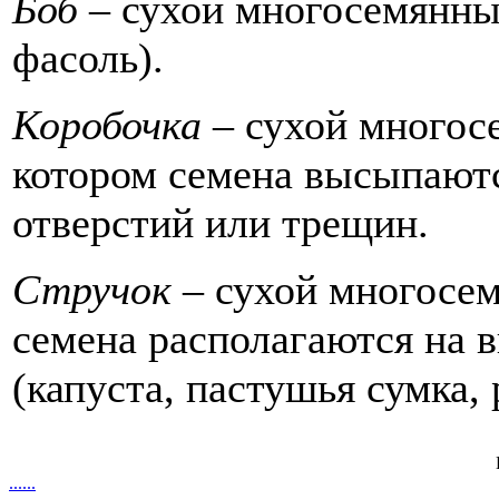
Боб –
сухой многосемянны
фасоль).
Коробочка –
сухой многосе
котором семена высыпают
отверстий или трещин.
Стручок –
сухой многосе
семена располагаются на 
(капуста, пастушья сумка, 
.
.
.
.
.
.