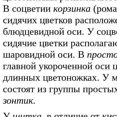
В соцветии
корзинка
(рома
сидячих цветков располож
блюдцевидной оси. У соц
сидячие цветки располага
шаровидной оси. В
прост
главной укороченной оси 
длинных цветоножках. У м
состоят из группы просты
зонтик.
У
щитка,
в отличие от ки