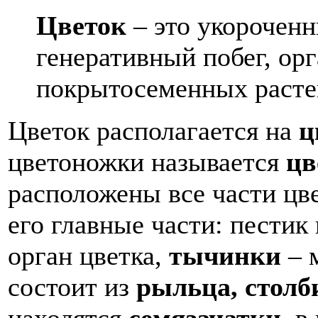
Цветок
– это укорочен
генеративный побег, ор
покрытосеменных расте
Цветок располагается на
ц
цветоножки называется
цв
расположены все части цве
его главные части: пестик
орган цветка,
тычинки
– 
состоит из
рыльца, стол
находятся
семязачатки,
в