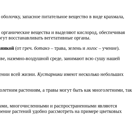
олочку, запасное питательное вещество в виде крахмала,
т органические вещества и выделяют кислород, обеспечивая
гут восстанавливать вегетативные органы.
аникой
(от греч.
ботанэ –
трава, зелень и
логос –
учение).
чве, наземно-воздушной среде, занимают всю сушу нашей
жении всей жизни.
Кустарники
имеют несколько небольших
голетним растениям, а травы могут быть как многолетними, так
ыми, многочисленными и распространенными являются
оение растений удобно рассмотреть на примере цветковых