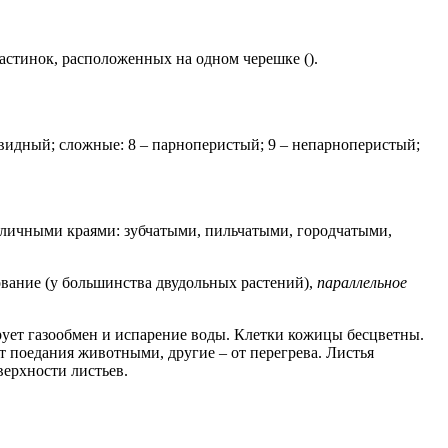
астинок, расположенных на одном черешке ().
ловидный; сложные: 8 – парноперистый; 9 – непарноперистый;
зличными краями: зубчатыми, пильчатыми, городчатыми,
вание (у большинства двудольных растений),
параллельное
рует газообмен и испарение воды. Клетки кожицы бесцветны.
 поедания животными, другие – от перегрева. Листья
ерхности листьев.