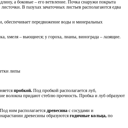
 длину, а боковые – его ветвление. Почка снаружи покрыта
листочки. В пазухах зачаточных листьев располагаются едва
ии, обеспечивает передвижение воды и минеральных
ка, хмеля – вьющиеся; у гороха, лианы, винограда – лазящие.
ветки липы
еняется
пробкой.
Под пробкой располагается луб,
е волокна придают стеблю прочность. Пробка и луб образуют
 Под ним располагается
древесина
с сосудами и
 нарастании древесины образуются
годичные кольца,
по