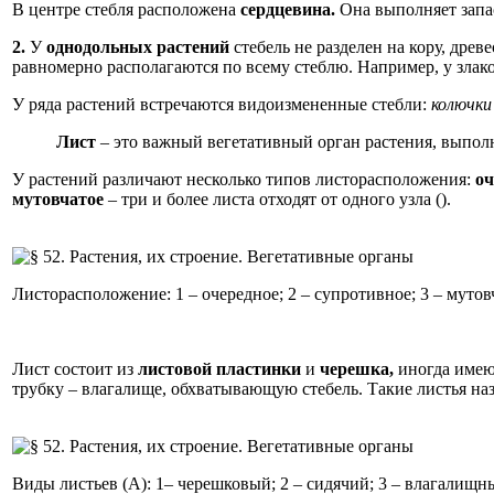
В центре стебля расположена
сердцевина.
Она выполняет запа
2.
У
однодольных растений
стебель не разделен на кору, дре
равномерно располагаются по всему стеблю. Например, у злак
У ряда растений встречаются видоизмененные стебли:
колючк
Лист
– это важный вегетативный орган растения, выпол
У растений различают несколько типов листорасположения:
оч
мутовчатое
– три и более листа отходят от одного узла ().
Листорасположение: 1 – очередное; 2 – супротивное; 3 – мутов
Лист состоит из
листовой пластинки
и
черешка,
иногда имею
трубку – влагалище, обхватывающую стебель. Такие листья н
Виды листьев (А): 1– черешковый; 2 – сидячий; 3 – влагалищный