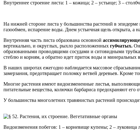
Внутреннее строение листа: 1 – кожица; 2 – устьице; 3 – столбча
На нижней стороне листа у большинства растений в эпидерме
газообмен, испарение воды. Днем устьичная щель открыта, а на
Внутренняя часть листа образована основной
ассимилирующе
вертикально, и округлых, рыхло расположенных
губчатых.
Он
образованными проводящими сосудами и ситовидными трубкам
стеблю и корням, а обратно идет приток воды и минеральных 
В наших широтах ежегодно наблюдается массовое сбрасывани
замерзания, предотвращает поломку ветвей деревьев. Кроме т
Многие растения имеют видоизмененные листья, выполняющие 
питательные вещества, колючки барбариса предохраняют его о
У большинства многолетних травянистых растений происход
Видоизменения побегов: 1 – корневище купены; 2 – луковица л