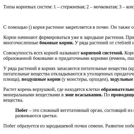
Типы корневых систем: 1 – стержневая; 2 – мочковатая; 3 – 
С помощью () корня растение закрепляется в почве. Он также
Корни начинают формироваться уже в зародыше растения. При
многочисленные
боковые корни.
У ряда растений от стеблей 
Совокупность всех корней называют
корневой системой.
Корн
образованной боковыми и придаточными корнями (ячмень, пшени
У ряда растений в корнях запасаются питательные вещества (к
питательные вещества откладываются в утолщенных придаточ
плюща),
воздушные корни
(у монстеры, орхидеи),
ходульные
Растет корень верхушкой, где находятся клетки
образовательно
минеральными веществами в
зоне всасывания.
По
проводяще
вещества.
Побег
– это сложный вегетативный орган, состоящий из 
развиваются цветки.
Побег образуется из зародышевой почки семени. Развитие поб