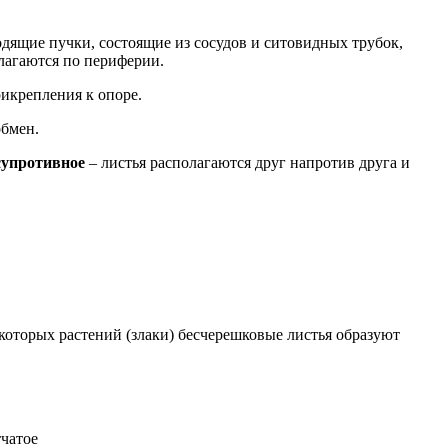
.
водящие пучки, состоящие из сосудов и ситовидных трубок,
олагаются по периферии.
рикрепления к опоре.
обмен.
супротивное
– листья располагаются друг напротив друга и
которых растений (злаки) бесчерешковые листья образуют
тчатое