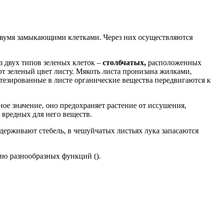
двумя замыкающими клетками. Через них осуществляются
з двух типов зеленых клеток –
столбчатых,
расположенных
т зеленый цвет листу. Мякоть листа пронизана жилками,
езированные в листе органические вещества передвигаются к
ое значение, оно предохраняет растение от иссушения,
 вредных для него веществ.
ерживают стебель, в чешуйчатых листьях лука запасаются
ю разнообразных функций ().