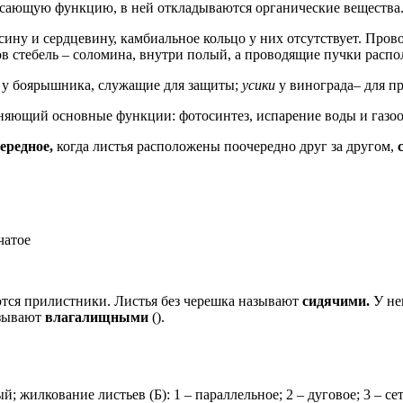
сающую функцию, в ней откладываются органические вещества
весину и сердцевину, камбиальное кольцо у них отсутствует. Про
ов стебель – соломина, внутри полый, а проводящие пучки расп
и
у боярышника, служащие для защиты;
усики
у винограда– для п
няющий основные функции: фотосинтез, испарение воды и газо
ередное,
когда листья расположены поочередно друг за другом,
чатое
тся прилистники. Листья без черешка называют
сидячими.
У не
азывают
влагалищными
().
; жилкование листьев (Б): 1 – параллельное; 2 – дуговое; 3 – се