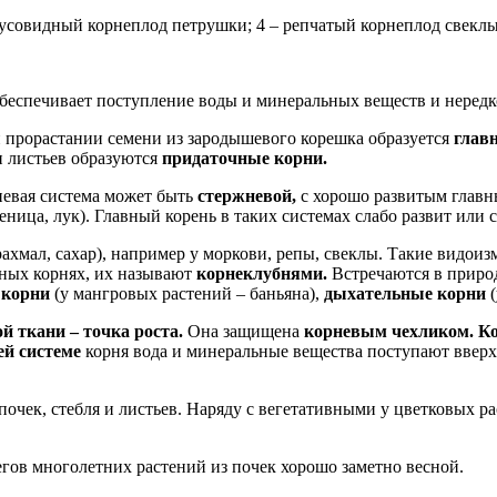
конусовидный корнеплод петрушки; 4 – репчатый корнеплод свекл
 обеспечивает поступление воды и минеральных веществ и нередк
 прорастании семени из зародышевого корешка образуется
глав
и листьев образуются
придаточные корни.
евая система может быть
стержневой,
с хорошо развитым главн
ца, лук). Главный корень в таких системах слабо развит или с
рахмал, сахар), например у моркови, репы, свеклы. Такие видои
ных корнях, их называют
корнеклубнями.
Встречаются в приро
 корни
(у мангровых растений – баньяна),
дыхательные корни
й ткани – точка роста.
Она защищена
корневым чехликом. К
й системе
корня вода и минеральные вещества поступают вверх 
почек, стебля и листьев. Наряду с вегетативными у цветковых р
егов многолетних растений из почек хорошо заметно весной.