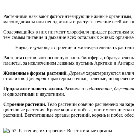
Растениями называют фотосинтезирующие живые организмы, от
малоподвижны или неподвижны и растут в течение всей жизн
Содержащийся в них пигмент хлорофилл придает растениям зел
тем самым питание и дыхание всех остальных живых организм
Наука, изучающая строение и жизнедеятельность растени
Растения составляют основную часть биосферы, образуя зелен
планеты, за исключением ледяных пустынь Арктики и Антарк
Жизненные формы растений.
Деревья
характеризуются налич
стволиков. Для
трав
характерны сочные, зеленые, неодревесн
Продолжительность жизни.
Различают
однолетние, двулетни
и однолетними и двулетними.
Строение растений.
Тело растений обычно расчленено на
кор
цветковые растения. Кроме корня и побега, они имеют цветки
растений. Вегетативные органы растений, корень и побег, обе