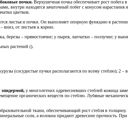
боковые почки.
Верхушечная почка обеспечивает рост побега в
, внутри находятся зачаточный побег с конусом нарастания и 
ачатки цветков.
гаются листья и почки. Он выполняет опорную функцию в растен
– вниз, от листьев к корню.
, березы – прямостоячие; у пырея, лапчатки – ползучие; у вьюн
ных растений ().
укурузы (сосудистые пучки располагаются по всему стеблю); 2 – 
–
эпидермой,
у многолетних одревесневших стеблей кожица зам
ещение органических веществ по стеблю. Лубяные механически
бразовательной ткани, обеспечивающий рост стебля в толщину.
инеральные соли, а волокна придают древесине прочность. При