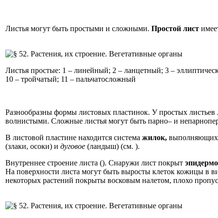
Листья могут быть простыми и сложными.
Простой лист
имее
Листья простые: 1 – линейный; 2 – ланцетный; 3 – эллиптичес
10 – тройчатый; 11 – пальчатосложный
Разнообразны формы листовых пластинок. У простых листьев 
волнистыми. Сложные листья могут быть парно– и непарноп
В листовой пластине находится система
жилок,
выполняющих 
(злаки, осоки) и
дуговое
(ландыш) (см. ).
Внутреннее строение листа (). Снаружи лист покрыт
эпидерм
На поверхности листа могут быть выросты клеток кожицы в в
некоторых растений покрыты восковым налетом, плохо пропус