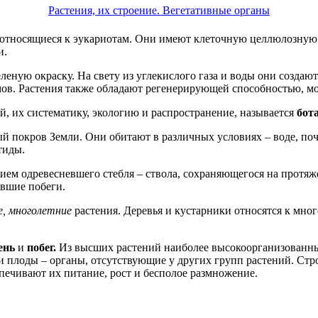
Растения, их строение. Вегетативные органы
носящиеся к эукариотам. Они имеют клеточную целлюлозную об
и.
еную окраску. На свету из углекислого газа и воды они создаю
ов. Растения также обладают регенерирующей способностью, мо
й, их систематику, экологию и распространение, называется
бот
ый покров Земли. Они обитают в различных условиях – воде, по
тиды.
ием одревесневшего стебля – ствола, сохраняющегося на протя
евшие побеги.
е, многолетние
растения. Деревья и кустарники относятся к мно
ень
и
побег.
Из высших растений наиболее высокоорганизованн
 и плоды – органы, отсутствующие у других групп растений. Стр
спечивают их питание, рост и бесполое размножение.