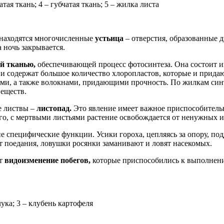
тая ткань; 4 – губчатая ткань; 5 – жилка листа
 находятся многочисленные
устьица
– отверстия, образованные 
 ночь закрывается.
й тканью,
обеспечивающей процесс фотосинтеза. Она состоит и
и содержат большое количество хлоропластов, которые и придаю
и, а также волокнами, придающими прочность. По жилкам синт
веществ.
е листвы –
листопад.
Это явление имеет важное приспособительн
ого, с мертвыми листьями растение освобождается от ненужных и
специфические функции. Усики гороха, цепляясь за опору, подд
т поедания, ловушки росянки заманивают и ловят насекомых.
ит
видоизменение побегов,
которые приспособились к выполнени
ука; 3 – клубень картофеля