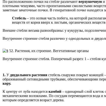
По расположению почки на стебле различают
верхушечную
и
плотными чешуями, часто пропитанными смолистыми веществами
заметные зачаточные почки. В генеративной почке находятся з
Стебель
– это осевая часть побега, на которой распола
веществ от корня вверх к листьям, органических веществ 
Внешне стебли весьма разнообразны: у кукурузы, подсолнечника
Внутреннее строение стебля различно у однодольных и двудоль
Внутреннее строение стебля. Поперечный разрез: 1 – стебля к
1.
У
двудольного растения
стебель снаружи покрыт кожицей 
образованный ситовидными трубками, обеспечивающими перем
кору.
К центру от луба находится
камбий
– одинарный слой клеток о
механическими волокнами. По сосудам перемещаются вода и м
которым определяется возраст дерева.