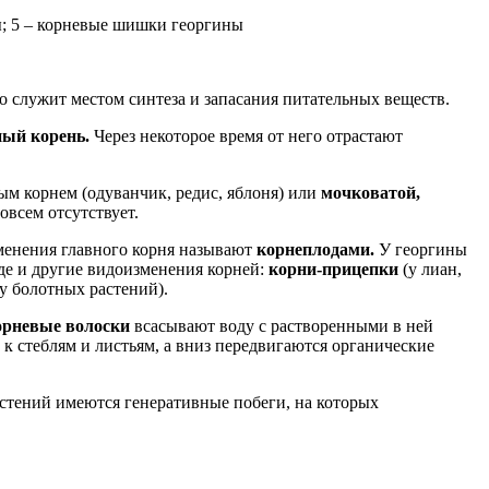
ы; 5 – корневые шишки георгины
о служит местом синтеза и запасания питательных веществ.
ный корень.
Через некоторое время от него отрастают
ым корнем (одуванчик, редис, яблоня) или
мочковатой,
овсем отсутствует.
зменения главного корня называют
корнеплодами.
У георгины
де и другие видоизменения корней:
корни-прицепки
(у лиан,
(у болотных растений).
орневые волоски
всасывают воду с растворенными в ней
к стеблям и листьям, а вниз передвигаются органические
астений имеются генеративные побеги, на которых