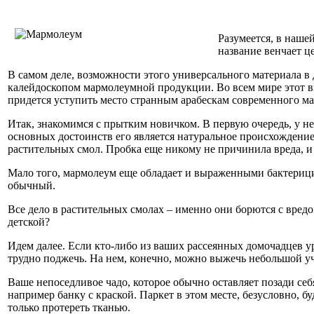
Разумеется, в наше
название венчает 
В самом деле, возможности этого универсального материала в
калейдоскопом мармолеумной продукции. Во всем мире этот вид
придется уступить место странным арабескам современного м
Итак, знакомимся с прытким новичком. В первую очередь, у н
основных достоинств его является натуральное происхождение
растительных смол. Пробка еще никому не причинила вреда, и
Мало того, мармолеум еще обладает и выраженными бактерици
обычный.
Все дело в растительных смолах – именно они борются с вред
детской?
Идем далее. Если кто-либо из ваших рассеянных домочадцев у
трудно поджечь. На нем, конечно, можно выжечь небольшой уча
Ваше непоседливое чадо, которое обычно оставляет позади себ
например банку с краской. Паркет в этом месте, безусловно, б
только протереть тканью.