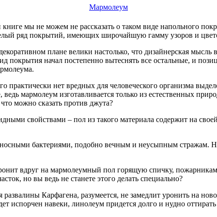
Мармолеум
й книге мы не можем не рассказать о таком виде напольного пок
целый ряд покрытий, имеющих широчайшую гамму узоров и цвет
 декоративном плане велики настолько, что дизайнерская мысль 
 покрытия начал постепенно вытеснять все остальные, и позици
армолеума.
его практически нет вредных для человеческого организма выде
, ведь мармолеум изготавливается только из естественных прир
 что можно сказать против джута?
дными свойствами – пол из такого материала содержит на свое
оносными бактериями, подобно вечным и неусыпным стражам. Ну к
ронит вдруг на мармолеумный пол горящую спичку, пожарникам в
сток, но вы ведь не станете этого делать специально?
я развалины Карфагена, разумеется, не замедлит уронить на нов
удет испорчен навеки, линолеум придется долго и нудно оттират