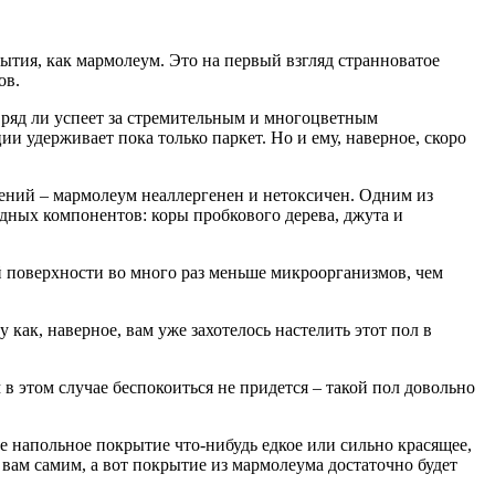
рытия, как мармолеум. Это на первый взгляд странноватое
ов.
вряд ли успеет за стремительным и многоцветным
и удерживает пока только паркет. Но и ему, наверное, скоро
лений – мармолеум неаллергенен и нетоксичен. Одним из
одных компонентов: коры пробкового дерева, джута и
й поверхности во много раз меньше микроорганизмов, чем
ак, наверное, вам уже захотелось настелить этот пол в
 этом случае беспокоиться не придется – такой пол довольно
ое напольное покрытие что-нибудь едкое или сильно красящее,
ь вам самим, а вот покрытие из мармолеума достаточно будет