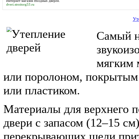
Интернет
магазин Входных дверей
.
dveri.stroitorg53.ru
Ут
Самый н
звукоиз
мягким 
или поролоном, покрытым 
или пластиком.
Материалы для верхнего п
двери с запасом (12–15 см)
перекрывающих щели прит