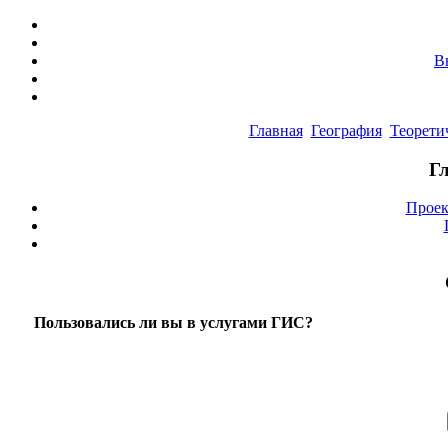
В
Главная
География
Теорети
Г
Проек
Пользовались ли вы в услугами ГИС?