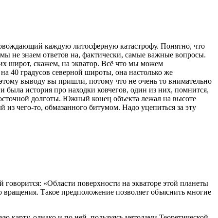
ровождающий каждую литосферную катастрофу. Понятно, что
 мы не знаем ответов на, фактически, самые важные вопросы.
х широт, скажем, на экватор. Всё что мы можем
 на 40 градусов северной широты, она настолько же
 этому выводу вы пришли, потому что не очень то внимательно
и была история про находки ковчегов, один из них, помнится,
восточной долготы. Южный конец объекта лежал на высоте
ый из чего-то, обмазанного битумом. Надо уцепиться за эту
й говорится: «Области поверхности на экваторе этой планеты
го вращения. Такое предположение позволяет объяснить многие
ую карту, однако и по ней, пользуясь методами Теоретической