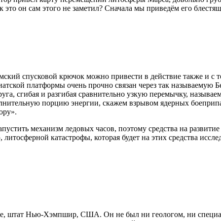
как это он сам этого не заметил? Сначала мы приведём его блес
ский спусковой крючок можно привести в действие также и с т
атской платформы очень прочно связан через так называемую Б
уга, сгибая и разгибая сравнительно узкую перемычку, называе
лнительную порцию энергии, скажем взрывом ядерных боеприпа
ору».
запустить механизм ледовых часов, поэтому средства на развити
 литосферной катастрофы, которая будет на этих средства исслед
е, штат Нью-Хэмпшир, США. Он не был ни геологом, ни специал