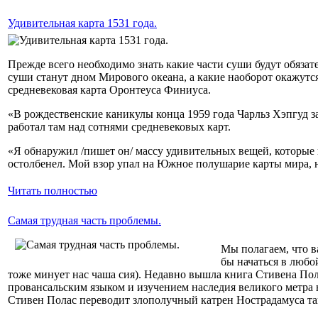
Удивительная карта 1531 года.
Прежде всего необходимо знать какие части суши будут обязат
суши станут дном Мирового океана, а какие наоборот окажутся
средневековая карта Оронтеуса Финиуса.
«В рождественские каникулы конца 1959 года Чарльз Хэпгуд з
работал там над сотнями средневековых карт.
«Я обнаружил /пишет он/ массу удивительных вещей, которые 
остолбенел. Мой взор упал на Южное полушарие карты мира, н
Читать полностью
Самая трудная часть проблемы.
Мы полагаем, что в
бы начаться в любо
тоже минует нас чаша сия). Недавно вышла книга Стивена Пола
провансальским языком и изучением наследия великого метра 
Стивен Полас переводит злополучный катрен Нострадамуса та