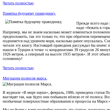
Читать полностью
Памятка будущему праведнику.
Прежде всего надо
надо «бежать в гор
Например, мы не знаем насколько может измениться положение
предположить, так это только то, что при обратном перемещен
поднимется над уровнем моря, насколько ранее опускалась. С
читали эту книгу. Настоящий праведник рассуждал бы иначе: п
нашли в Турции в точке «с координатами 39 градусов 26 мину
1926 метров, а северный на высоте 1935 метров». И этот объек
соломинку!
Читать полностью
Миграция полюсов марса.
В журнале «В мире науки», февраль, 1986, приведена статья 
выглядят так, как будто они побывали вблизи от её полюса. 
необычные поверхностные образования и процессы на Марсе.
Мы не будем с вами подробно изучать эту статью, поскольку а