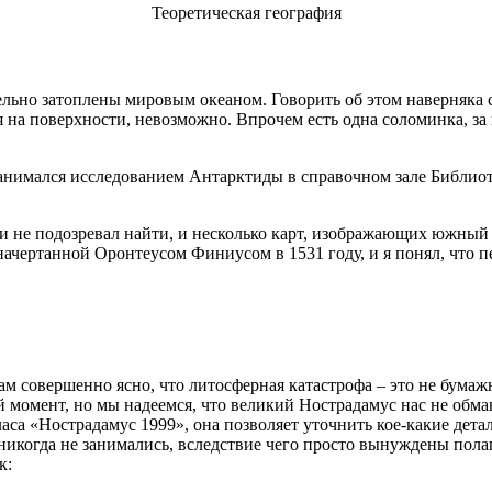
Теоретическая география
ельно затоплены мировым океаном. Говорить об этом наверняка со
 на поверхности, невозможно. Впрочем есть одна соломинка, за
анимался исследованием Антарктиды в справочном зале Библиот
и не подозревал найти, и несколько карт, изображающих южный 
ачертанной Оронтеусом Финиусом в 1531 году, и я понял, что 
ам совершенно ясно, что литосферная катастрофа – это не бумажн
й момент, но мы надеемся, что великий Нострадамус нас не обман
са «Нострадамус 1999», она позволяет уточнить кое-какие дета
никогда не занимались, вследствие чего просто вынуждены полаг
к: