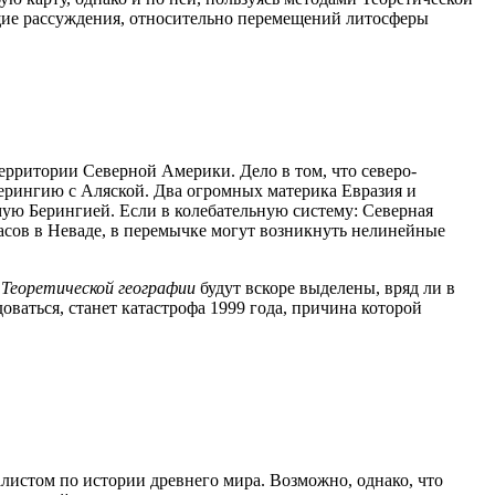
тящие рассуждения, относительно перемещений литосферы
ерритории Северной Америки. Дело в том, что северо-
ерингию с Аляской. Два огромных материка Евразия и
мую Берингией. Если в колебательную систему: Северная
сов в Неваде, в перемычке могут возникнуть нелинейные
е
Теоретической географии
будут вскоре выделены, вряд ли в
оваться, станет катастрофа 1999 года, причина которой
истом по истории древнего мира. Возможно, однако, что