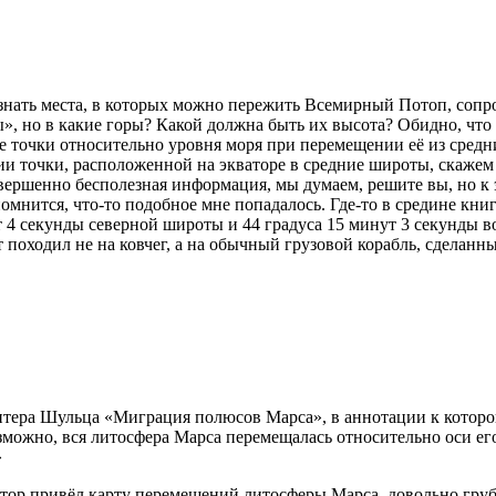
 знать места, в которых можно пережить Всемирный Потоп, соп
ы», но в какие горы? Какой должна быть их высота? Обидно, что
 точки относительно уровня моря при перемещении её из средни
ии точки, расположенной на экваторе в средние широты, скажем
овершенно бесполезная информация, мы думаем, решите вы, но к
омнится, что-то подобное мне попадалось. Где-то в средине книг
т 4 секунды северной широты и 44 градуса 15 минут 3 секунды 
т походил не на ковчег, а на обычный грузовой корабль, сделанн
Питера Шульца «Миграция полюсов Марса», в аннотации к которо
Возможно, вся литосфера Марса перемещалась относительно оси е
»
втор привёл карту перемещений литосферы Марса, довольно груб