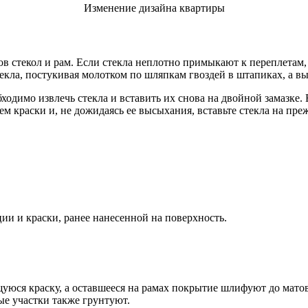
Изменение дизайна квартиры
ов стекол и рам. Если стекла неплотно примыкают к переплетам,
екла, постукивая молотком по шляпкам гвоздей в штапиках, а вы
ходимо извлечь стекла и вставить их снова на двойной замазке.
м краски и, не дожидаясь ее высыхания, вставьте стекла на пре
ции и краски, ранее нанесенной на поверхность.
уюся краску, а оставшееся на рамах покрытие шлифуют до мато
е участки также грунтуют.