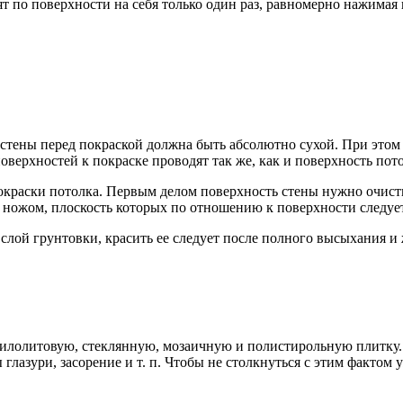
ят по поверхности на себя только один раз, равномерно нажимая 
ь стены перед покраской должна быть абсолютно сухой. При этом
верхностей к покраске проводят так же, как и поверхность пото
окраски потолка. Первым делом поверхность стены нужно очисти
ножом, плоскость которых по отношению к поверхности следует 
 слой грунтовки, красить ее следует после полного высыхания и 
илолитовую, стеклянную, мозаичную и полистирольную плитку.
азури, засорение и т. п. Чтобы не столкнуться с этим фактом у