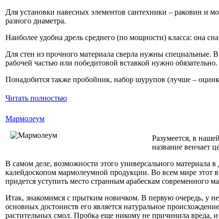
Для установки навесных элементов сантехники – раковин и мое
разного диаметра.
Наиболее удобна дрель среднего (по мощности) класса: она сн
Для стен из прочного материала сверла нужны специальные. Вр
рабочей частью или победитовой вставкой нужно обязательно.
Понадобится также пробойник, набор шурупов (лучше – оцинк
Читать полностью
Мармолеум
Разумеется, в наше
название венчает 
В самом деле, возможности этого универсального материала в
калейдоскопом мармолеумной продукции. Во всем мире этот вид
придется уступить место странным арабескам современного м
Итак, знакомимся с прытким новичком. В первую очередь, у н
основных достоинств его является натуральное происхождение
растительных смол. Пробка еще никому не причинила вреда, и