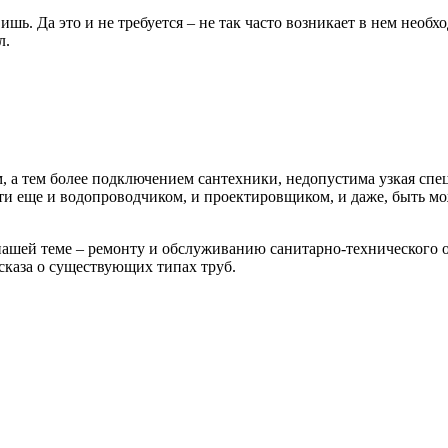
ишь. Да это и не требуется – не так часто возникает в нем необ
л.
м, а тем более подключением сантехники, недопустима узкая спе
сти еще и водопроводчиком, и проектировщиком, и даже, быть м
нашей теме – ремонту и обслуживанию санитарно-технического 
ссказа о существующих типах труб.