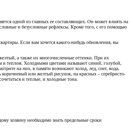
ляется одной из главных ее составляющих. Он может влиять на
условные и безусловные рефлексы. Кроме того, с его помощью
квартиры. Если вам хочется какого-нибудь обновления, вы
 желтый, а также их многочисленные оттенки. При их
м и теплом. Холодными цветами называют синий, голубой,
трите на них, в памяти возникают холод, лед, снег, вода,
ть коричневый или желтый рисунок, на красных – серебристо-
сочетаться и теплые, и холодные тона.
дому хозяину необходимо знать предельные сроки