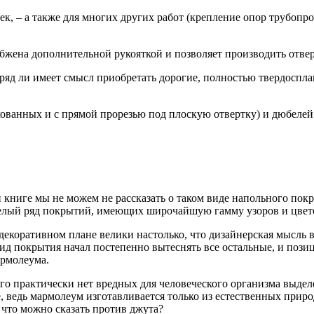
к, – а также для многих других работ (крепление опор трубопров
абжена дополнительной рукояткой и позволяет производить отвер
яд ли имеет смысл приобретать дорогие, полностью твердосплавн
ованных и с прямой прорезью под плоскую отвертку) и дюбелей
й книге мы не можем не рассказать о таком виде напольного пок
целый ряд покрытий, имеющих широчайшую гамму узоров и цвет
 декоративном плане велики настолько, что дизайнерская мысль 
 покрытия начал постепенно вытеснять все остальные, и позици
армолеума.
его практически нет вредных для человеческого организма выде
, ведь мармолеум изготавливается только из естественных прир
 что можно сказать против джута?