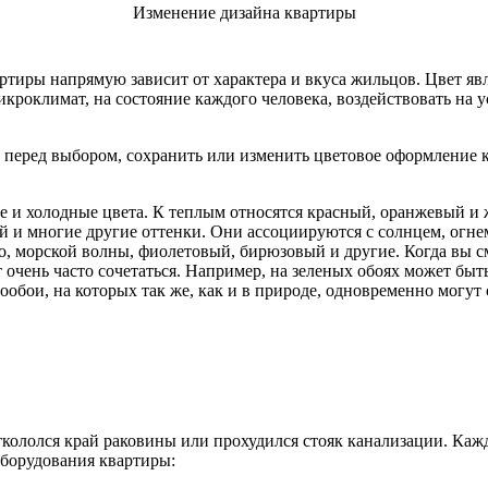
Изменение дизайна квартиры
ртиры напрямую зависит от характера и вкуса жильцов. Цвет яв
кроклимат, на состояние каждого человека, воздействовать на 
ете перед выбором, сохранить или изменить цветовое оформление 
ые и холодные цвета. К теплым относятся красный, оранжевый и
 и многие другие оттенки. Они ассоциируются с солнцем, огне
, морской волны, фиолетовый, бирюзовый и другие. Когда вы смо
ут очень часто сочетаться. Например, на зеленых обоях может бы
ообои, на которых так же, как и в природе, одновременно могут 
откололся край раковины или прохудился стояк канализации. Каж
оборудования квартиры: