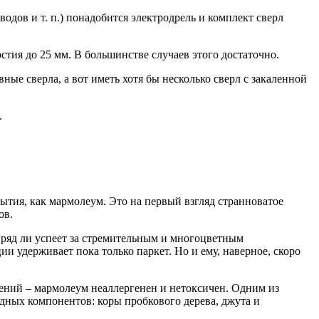
одов и т. п.) понадобится электродрель и комплект сверл
стия до 25 мм. В большинстве случаев этого достаточно.
ые сверла, а вот иметь хотя бы несколько сверл с закаленной
.
рытия, как мармолеум. Это на первый взгляд странноватое
ов.
вряд ли успеет за стремительным и многоцветным
и удерживает пока только паркет. Но и ему, наверное, скоро
лений – мармолеум неаллергенен и нетоксичен. Одним из
одных компонентов: коры пробкового дерева, джута и